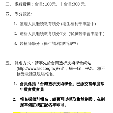
三、
課程費用：
會員
: 100
元、非會員
:300
元
。
四、
學分認證
:
1.
護理人員繼續教育積分
(
衛生福利部申請中
)
2.
透析人員繼續教育積分
1
次（腎臟醫學會申請中）
3.
醫檢師學分（衛生福利部申請中）
五、
報名方式：請事先於台灣透析技術學會網站
(
http://www.tsdt.org.tw)
報名，統一線上報名。
恕不
接受電話及現場報名。
1.
會員係指「台灣透析技術學會」已繳交當年度常
年費會費會員
2.
報名採個別報名，繳費可以採取集體劃撥，在劃
撥單備註欄註記名單即可。