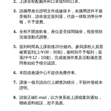
2.
上課全程配戴外科口罩或
N95
口罩。
3.
請攜帶身分證明文件或健保卡，未攜帶證件不接
受報到，請依規定簽到退，代簽一律取消學分申
報，不予退費。
4.
全程不開放飲食、座位是否採間隔坐，視疫情狀
況做滾動式調整。
5.
簽到時間為上課前後
20
分鐘內。參與課程人員需
確實簽到
(
上午
08
：
30
前
)
，逾時則不予報到；簽
退
(
中午
12
：
10
後
)
，完成後測作業及活動滿意度
問卷始給予積分認證。
6.
本院或會議中心不提供免費停車。
7.
課後一個月請自行上網查詢積分，不額外發紙本
證明。
8.
請留正確
E-mail
，以方便系統上課檔案與通知，
聯絡資料錯誤，恕不負責。