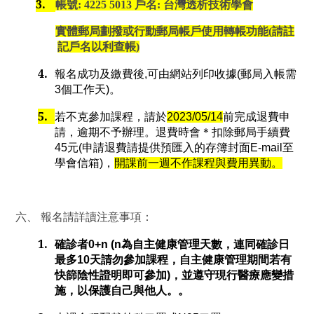
3.
帳號
: 4225 5013
戶名
:
台灣透析技術學會
實體郵局劃撥或行動郵局帳戶使用轉帳功能
(
請註
記戶名以利查帳
)
4.
報名成功及繳費後
,
可由網站列印收據
(
郵局入帳需
3
個工作天
)
。
5.
若不克參加課程，請於
2023/05/14
前完成退費申
請，逾期不予辦理。退費時會＊扣除郵局手續費
45
元
(
申請退費請提供預匯入的存簿封面
E-mail
至
學會信箱
)
，
開課前一週不作課程與費用異動。
六、
報名請詳讀注意事項：
1.
確診者
0+n (n
為自主健康管理天數，連同確診日
最多
10
天請勿參加課程，自主健康管理期間若有
快篩陰性證明即可參加
)
，並遵守現行醫療應變措
施，以保護自己與他人。。