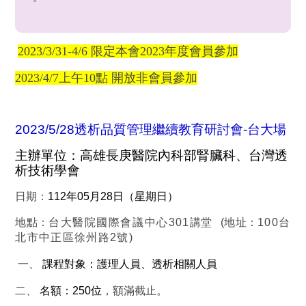
2023/3/31-4/6 限定本會2023年度會員參加
2023/4/7上午10點 開放非會員參加
2023/5/28
透析品質
管理繼續教育研討會
-
台大場
主辦單位：
高雄長庚醫院內科部腎臟科
、台灣透
析技術學會
日期：
112
年
05
月
28
日（星期日）
地點：
台大醫院國際會議中心
301
講堂
(
地址：
100
台
北市中正區徐州路
2
號
)
一、
課程對象：護理人員、透析相關人員
二、
名額：
250
位
，額滿截止。