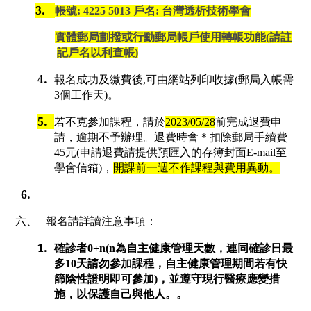
3.
帳號
: 4225 5013
戶名
:
台灣透析技術學會
實體郵局劃撥或行動郵局帳戶使用轉帳功能
(
請註
記戶名以利查帳
)
4.
報名成功及繳費後
,
可由網站列印收據
(
郵局入帳需
3
個工作天
)
。
5.
若不克參加課程，請於
2023/05/28
前完成退費申
請，逾期不予辦理。退費時會＊扣除郵局手續費
45
元
(
申請退費請提供預匯入的存簿封面
E-mail
至
學會信箱
)
，
開課前一週不作課程與費用異動。
6.
六、
報名請詳讀注意事項：
1.
確診者
0+n(n
為自主健康管理天數，連同確診日最
多
10
天請勿參加課程，自主健康管理期間若有快
篩陰性證明即可參加
)
，並遵守現行醫療應變措
施，以保護自己與他人。。