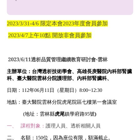
2023/3/31-4/6 限定本會2023年度會員參加
2023/4/7上午10點 開放非會員參加
2023/6/11
-
透析品質
管理
繼續教育研討會
雲林
主辦單位：台灣透析技術學會、高雄長庚醫院內科部腎臟
科、臺大醫院雲林分院護理部、內科部腎臟科、
日期：
112
年
06
月
11
日（星期日）
8:00~12:30
地點：臺大醫院雲林分院虎尾院區七樓第一會議室
(
地址：雲林縣
虎尾
鎮學府路
95
號
)
一、
課程對象：
護理人員、透析相關人員
二、
名額：
150
位，因為座位有限，額滿截止。