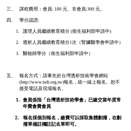
三、
課程費用：會員
: 100
元、非會員
:300
元。
四、
學分認證
:
1.
護理人員繼續教育積分
(
衛生福利部申請中
)
2.
透析人員繼續教育積分
1
次（腎臟醫學會申請中）
3.
醫檢師學分（衛生福利部申請中）
五、
報名方式：請事先於台灣透析技術學會網站
(
http://www.tsdt.org.tw)
報名，統一線上報名。恕不
接受電話及現場報名。
1.
會員係指「台灣透析技術學會」已繳交當年度常
年費會費會員
2.
報名採個別報名，繳費可以採取集體劃撥，在劃
撥單備註欄註記名單即可。