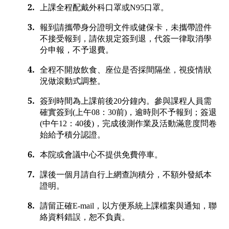
2.
上課全程配戴外科口罩或
N95
口罩。
3.
報到請攜帶身分證明文件或健保卡，未攜帶證件
不接受報到，請依規定簽到退，代簽一律取消學
分申報，不予退費。
4.
全程不開放飲食、座位是否採間隔坐，視疫情狀
況做滾動式調整。
5.
簽到時間為上課前後
20
分鐘內。參與課程人員需
確實簽到
(
上午
08
：
30
前
)
，逾時則不予報到；簽退
(
中午
12
：
40
後
)
，完成後測作業及活動滿意度問卷
始給予積分認證。
6.
本院或會議中心不提供免費停車。
7.
課後一個月請自行上網查詢積分，不額外發紙本
證明。
8.
請留正確
E-mail
，以方便系統上課檔案與通知，聯
絡資料錯誤，恕不負責。