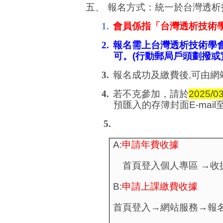
五
、
報名方式：統一於台灣透析
1.
會員係指「台灣透析技術
2.
報名需上台灣透析技術學
可。
(
行動郵局戶頭劃撥或
3.
報名成功及繳費後
,
可由網
4.
若不克參加，請於
2025/03
預匯入的存簿封面
E-mail
5.
A
:
申請年費收據
首頁登入個人專區
→收
B:
申請上課繳費收據
首頁登入→網站服務→報