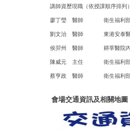
講師資歷現職（依授課順序排列
廖丁瑩
醫師
衛生福利
劉文治
醫師
東港安泰
侯羿州
醫師
耕莘醫院
陳威元
主任
衛生福利
蔡亨政
醫師
衛生福利
會場交通資訊及相關地圖