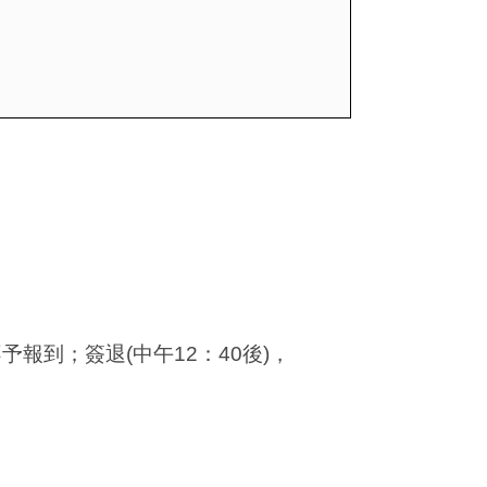
不予報到；簽退
(
中午
12
：
40
後
)
，