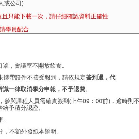
人或公司
)
改且只能下載一次，請仔細確認資料正確性
請學員配合
口罩
，
會議室不開放飲食。
未攜帶證件不接受報到，請依規定
簽到退，代
辨識一律取消學分申報，不予退費
。
，
參與課程人員需確實簽到
(
上午
09
：
00
前
)
，逾時則
始給予積分認證。
車
。
分，不額外發紙本證明。