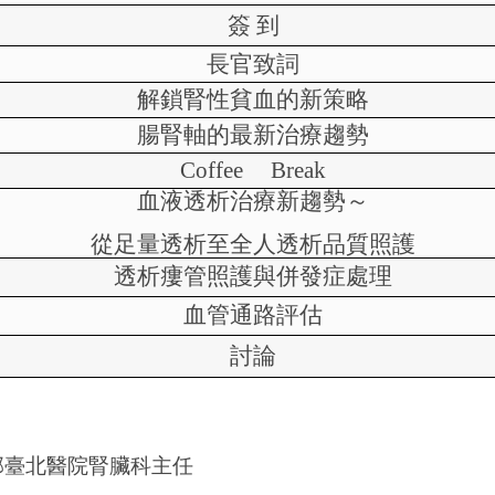
簽
到
長官致詞
解鎖腎性貧血的新策略
腸腎軸的最新治療趨勢
Coffee Break
血液透析治療新趨勢～
從足量透析至全人透析品質照護
透析瘻管照護與併發症處理
血管通路評估
討論
部臺北醫院腎臟科主任