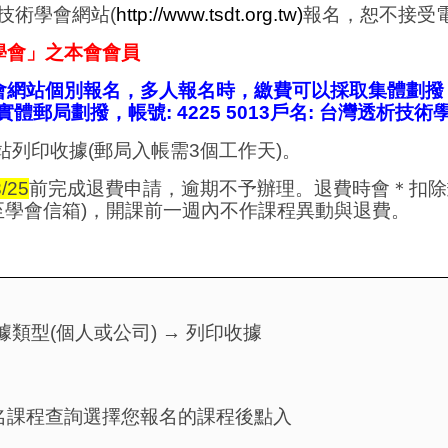
技術學會網站
(
http://www.tsdt.org.tw)
報名，恕不接受
學會」之本會會員
會網站個別報名，多人報名時，繳費可以採取集體劃撥
實體郵局劃撥，帳號
: 4225 5013
戶名
:
台灣透析技術
站列印收據
(
郵局入帳需
3
個工作天
)
。
/25
前完成退費申請，逾期不予辦理。退費時會＊扣除
至學會信箱
)
，開課前一週內不作課程異動與退費。
據類型
(
個人或公司
)
→
列印收據
名課程查詢選擇您報名的課程後點入