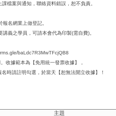
上課檔案與通知，聯絡資料錯誤，恕不負責。
於報名網業上做登記。
要講義之學員，可請本會代為印製
(
需自費
)
。
/forms.gle/baLdc7R3MwTFcjQB8
用。收據範本為【免用統一發票收據】，
報名時請註明勾選，於當天【恕無法開立收據】！
主題