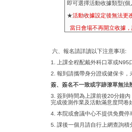
即可選擇活動收據類型
(
個
★
活動收據設定後無法更
當日會場不再開立收據，
六
、
報名請詳讀以下注意事項
:
1.
上課
全程配戴外科口罩或
N95
2.
報到
請攜帶身分證或健保卡，
簽、簽名不一致或字跡潦草無法
3.
簽到時間為上課前後
20
分鐘內
完成後測作業及活動滿意度問卷
4.
本院或會議中心不提供免費停
5.
課後一個月請自行上網查詢積