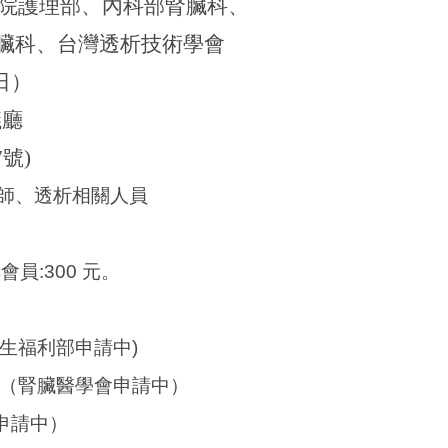
院
護理部、
內科部腎臟科
、
臟科
、台灣透析技術學會
日）
議廳
7
號
)
師、透析相關人員
非會員
:300
元。
生福利部申請中
)
（腎臟醫學會申請中）
申請中）