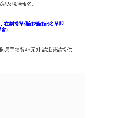
電話及現場報名。
，在劃撥單備註欄註記名單即
學會
)
郵局手續費
45
元
(
申請退費請提供