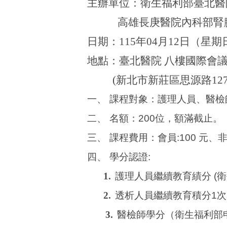
主辦單位：衛生福利部臺北醫
高雄長庚醫院內科部腎
日期：
115
年
04
月
12
日（星期
地點：臺北醫院
八樓國際會
(
新北市新莊區思源路
12
一
、
課程對象：護理人員、
醫檢
二
、
名額：
200
位
，額滿
截
止
。
三
、
課程費用：會員
:100
元、
四
、
學分認證
:
1.
護理人員繼續教育績分
(
衛
2.
透析人員繼續教育
積分
1
次
3.
醫檢師學分（衛生福利部