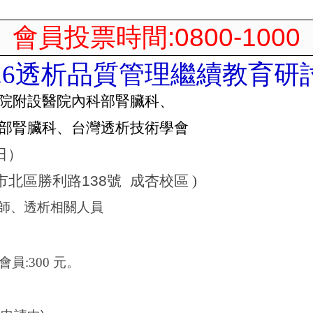
:0800-1000
會員投票時間
26
透析品質
管理
繼續教育研
院附設醫院內科部腎臟科、
部腎臟科、台灣透析技術學會
日）
市北區勝利路
138
號
成杏校區
)
師、透析相關人員
會員
:300
元。