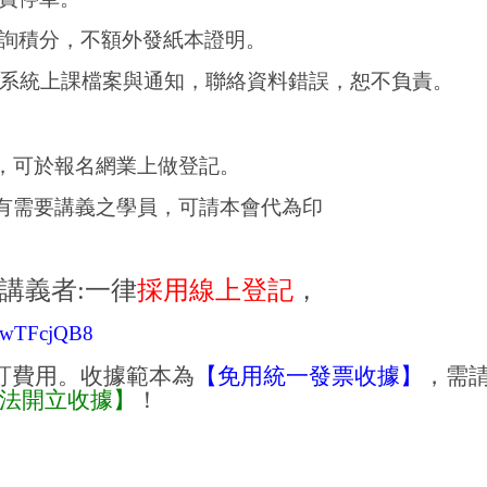
詢積分，不額外發紙本證明。
系統上課檔案與通知，聯絡資料錯誤，恕不負責。
，可於報名網業上做登記。
有需要講義之學員，可請本會代為印
講義者
:
一律
採用線上登記
，
3MwTFcjQB8
訂費用。收據範本為
【免用統一發票收據】
，需
法開立收據】
！