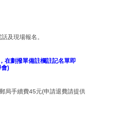
電話及現場報名。
，在劃撥單備註欄註記名單即
學會
)
郵局手續費
45
元
(
申請退費請提供