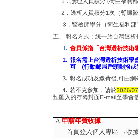
1．
護理人員積分
(
衛生福利
2．
透析人員
積分
1
次
（腎臟
3．
醫檢師學分（衛生福利部
五、
報
名方式：統一於台灣透析
1.
會員係指「台灣透析技術
2.
報名需上台灣透析技術學
可。
(
行動郵局戶頭劃撥或
3.
報名成功及繳費後
,
可由網
4.
若不克參加，請於
2026/07
預匯入的存簿封面
E-mail
至學會
A:
申請年費收據
首頁登入個人專區 →收