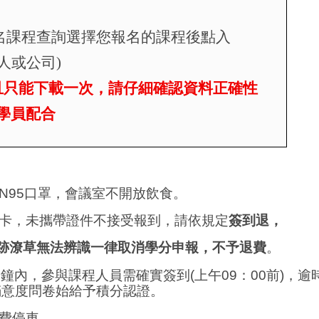
名課程查詢選擇您報名的課程後點入
人或公司
)
且只能下載一次，請仔細確認資料正確性
學員配合
N95
口罩
，
會議室不開放飲食。
卡，未攜帶證件不接受報到，請依規定
簽到退，
跡潦草無法辨識一律取消學分申報，不予退費
。
分鐘內
，
參與課程人員需確實簽到
(
上午
09
：
00
前
)
，逾
滿意度問卷始給予積分認證。
費停車
。