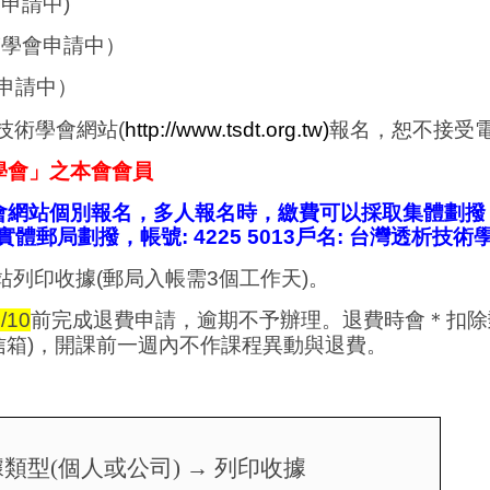
部申請中
)
醫學會申請中）
申請中）
技術學會網站
(
http://www.tsdt.org.tw)
報名，恕不接受
學會」之本會會員
會網站個別報名，多人報名時，繳費可以採取集體劃撥
實體郵局劃撥，帳號
: 4225 5013
戶名
:
台灣透析技術
站列印收據
(
郵局入帳需
3
個工作天
)
。
/10
前完成退費申請，逾期不予辦理。退費時會＊扣除
信箱
)
，開課前一週內不作課程異動與退費。
據類型
(
個人或公司
)
→ 列印收據