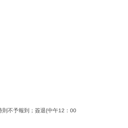
時則不予報到；簽退
(
中午
12
：
00