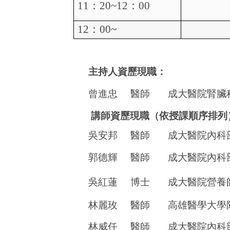
11
：
20~12
：
00
12
：
00~
主持人資歷現職：
曾進忠
醫師
成大醫院腎臟
講師資歷現職（依授課順序排列
吳安邦
醫師
成大醫院內科
郭德輝
醫師
成大醫院內科
吳紅蓮
博士
成大醫院營養
林麗玫
醫師
高雄醫學大學
林威任
醫師
成大醫院內科