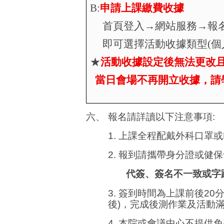
B:
申請上課繳費收據
首頁登入→網站服務→報
即可選擇活動收據類型
(
個
★
活動收據設定後無法更改
當日會場不再開立收據，請
六、
報名請詳讀以下注意事項
:
1.
上課
全程配戴外科口罩或
2.
報到
請攜帶身分證或健保
代簽、簽名不一致或字
3.
簽到時間為上課前後
20
後
)
，完成後測作業及活動
4.
本院或會議中心不提供免