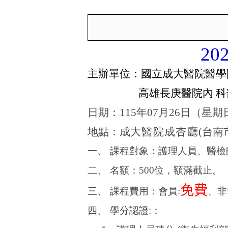
20
主辦單位：國立成大醫院醫學
高雄長庚醫院內
科
日期：
115
年
07
月
26
日（星期
地點：
成
大醫院成杏廳
(
台
南
一、
課程對象：護理人員、
醫檢
二、
名額：
500
位
，額滿
截
止
。
免費
三、
課程費用：會員
:
、非
四、
學分認
證
:
：