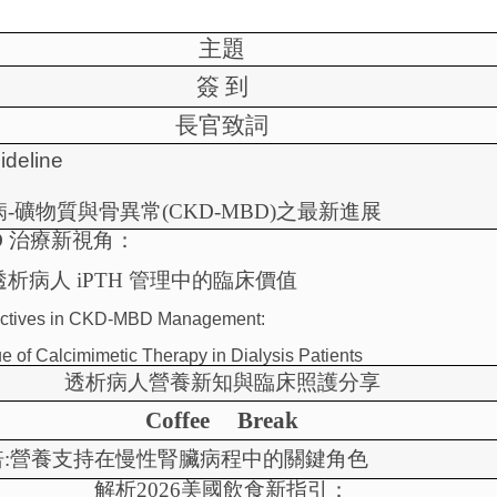
主題
簽
到
長官致詞
deline
病
-
礦物質與骨異常
(CKD-MBD)
之最新進展
D
治療新視角：
透析病人
iPTH
管理中的臨床價值
ctives in CKD-MBD Management:
ue of Calcimimetic Therapy in Dialysis Patients
透析病人營養新知與臨床照護分享
Coffee Break
倍
:
營養支持在慢性腎臟病程中的關鍵角色
解析
2026
美國飲食新指引：