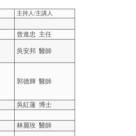
主持人
/
主講人
曾進忠
主任
吳安邦
醫師
郭德輝
醫師
吳紅蓮
博士
林麗玫
醫師