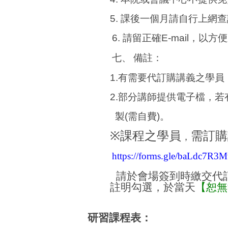
5.
課後一個月請自行上網查
6.
請留正確
E-mail
，以方便
七、
備註：
1.
有需要代訂購講義之學員
2.
部分講師提供電子檔，若
製
(
需自費
)
。
※
課程之學員
需訂購
，
https://forms.gle/baLdc7R
請於會場簽到時繳交代
註明勾選，於當天
【恕無
研習課程表：