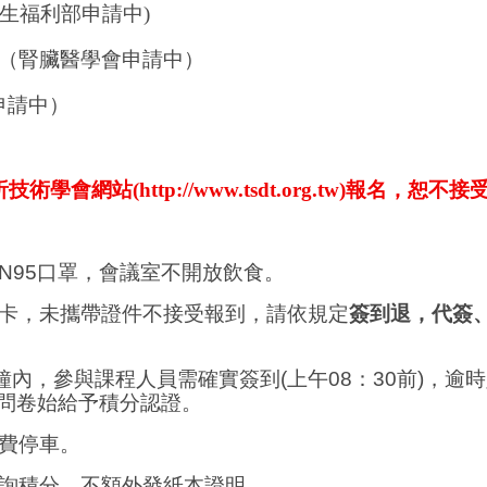
生福利部申請中
)
（腎臟醫學會申請中）
申請中）
析技術學會網站
(
http://www.tsdt.org.tw)
報
名，恕不接受
N95
口罩
，
會議室不開放飲食。
卡，未攜帶證件不接受報到，請依規定
簽到退，代簽
鐘內
，
參與課程人員需確實簽到
(
上午
08
：
30
前
)
，逾時
問卷始給予積分認證。
費停車
。
詢積分，不額外發紙本證明。