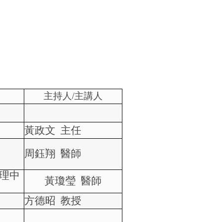
主持人
/
主講人
黃政文
主任
周鈺翔
醫師
理中
黃瓊瑩
醫師
方德昭
教授