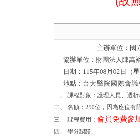
(
故
主辦單位：國
協辦單位：財團法人陳萬裕
日期：
115
年
08
月
02
日（星
地點：
台大醫院國際會議
一、
課程對象：護理人員、透析
二、
名額：
250
位
，
因為座位有
會員免費參
三、
課程費用：
四、
學分認證
: