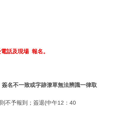
電話及現場 報名。
、簽名不一致或字跡潦草無法辨識一律取
則不予報到；簽退
(
中午
12
：
40