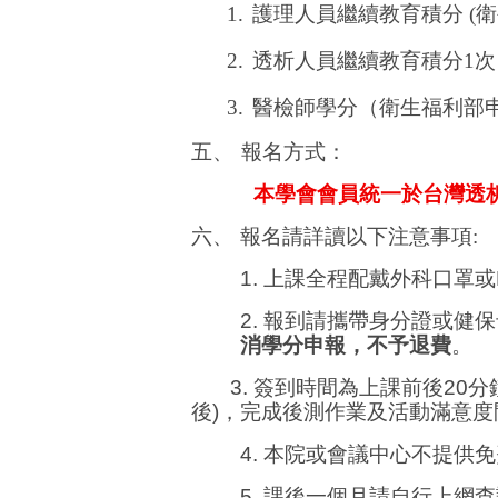
1.
護理人員繼續教育積分
(
衛
2.
透析人員繼續教育
積分
1
次
3.
醫檢師學分（衛生福利部
五
、
報名方式：
本學會會員統一於台灣透
六、
報名請詳讀以下注意事項
:
1.
上課
全程配戴外科口罩或
2.
報到
請攜帶身分證或健保
消學分申報，不予退費
。
3.
簽到時間為上課前後
20
分
後
)
，完成後測作業及活動滿意度
4.
本院或會議中心不提供免
5.
課後一個月請自行上網查