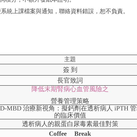
便系統上課檔案與通知，聯絡資料錯誤，恕不負責。
主題
簽 到
長官致詞
降低末期腎病心血管風險之
營養管理策略
KD-MBD
治療新視角：擬鈣劑在透析病人
iPTH
管
的臨床價值
透析病人的親蛋白尿毒素最佳對策
Coffee Break