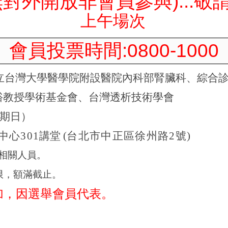
)...
無對外開放非會員參與
敬
上午場次
:0800-1000
會員投票時間
立台灣大學醫學院附設醫院內科部腎臟科、
綜合
教授學術基金會、台灣透析技術學會
期日）
中心
301
講堂
(
台北市中正區徐州路
2
號
)
相關人員
。
限
，
額滿截止。
加，因選舉會員代表。