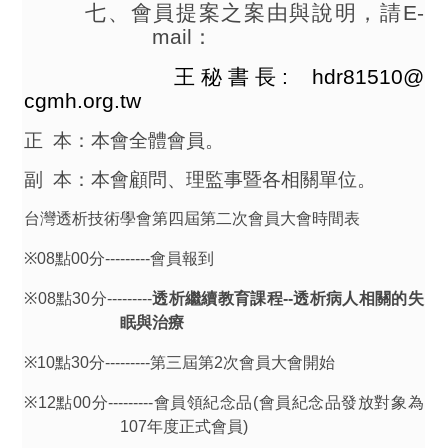
七、會員提案之案由與說明，請
E-
mail
：
王秘書長
:
hdr81510
@
cgmh.org.tw
正
本：本會全體會員。
副
本：本會顧問、理監事暨各相關單位。
台灣透析技術學會第四屆第二次會員大會時間表
※
08
點
00
分
---------
會員報到
※
08
點
30
分
---------
透析繼續教育課程
--
透析病人相關的失
眠與治療
※
10
點
30
分
---------
第三屆第
2
次會員大會開始
※
12
點
00
分
---------
會員領紀念品
(
會員紀念品發放對象為
107
年度正式會員
)