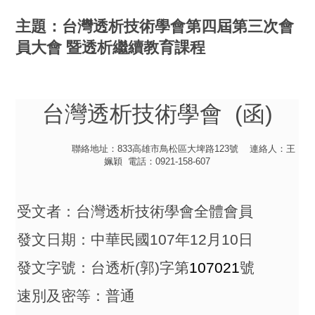
主題：台灣透析技術學會第四屆第三次會
員大會 暨透析繼續教育課程
台灣透析技術學會
(
函
)
聯絡地址：
833
高雄市鳥松區大埤路
123
號
連絡人：王
姵穎
電話：
0921-158-607
受文者：台灣透析技術學會全體會員
發文日期：中華民國
107
年
12
月
10
日
發文字號：台透析
(
郭
)
字第
107021
號
速別及密等：普通