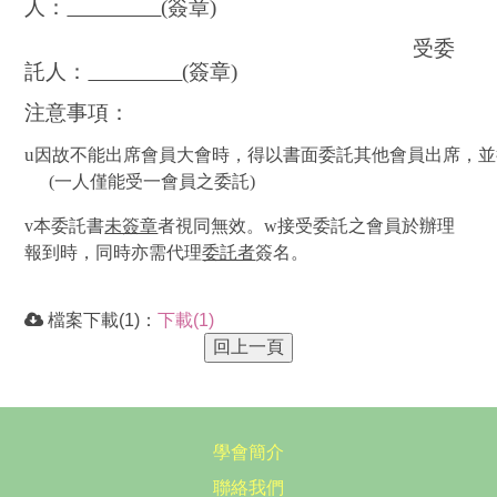
人：
(
簽章
)
受委
託人：
(
簽章
)
注意事項：
u
因故不能出席會員大會時，得以書面委託其他會員出席，並
 (
一人僅能受一會員之委託
)
v
本委託書
未簽章
者視同無效。
w
接受委託之會員於辦理
報到時，同時亦需代理
委託者
簽名。
檔案下載(1)：
下載(1)
學會簡介
聯絡我們