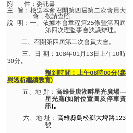
附
件：委託書
主
旨：檢送本會召開第四屆第二次會員大
會，敬請查照。
說
明：一、依據本會章程第
25
條暨第四屆
第四次理監事會決議辦理。
二、召開第四屆第二次會員大會。
三、日
期：
108
年
01
月
13
日上午
10
時
30
分。
報到時間：上午
08
時
00
分
(
參
與透析繼續教育
)
五、地
點：
高雄長庚湖畔星光廣場
---
星光廳
(
如附位置圖及停車資
訊
)
。
六、地
址：
高雄縣鳥松鄉大埤路
123
號